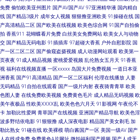
免费
偷怕欧美亚州图片
国产AV国产AV
97亚洲精华液
国内精自
频无码福利 国产美女自拍视频 国产探花第一页 伪娘自慰視频网站 欧美卡久
线
国产精品3级片
成年女人视频
狠狠撸亚洲欧美
91操碰在线
国
久 成人猛猛av 俺来也图片91 51自拍网视频 伦理第一页 91综合色图 日韩AV
产高清精品二区
国产欧美在线视频
欧美色综合网
91国产自拍偷
拍
香蕉911
花蝴蝶看片免费
白丝美女免费网站
欧美女人与动物
电影导航 日韩国黄色片无马 麻豆成人I视频 狠狠撸夜夜操 超碰网友自拍 俺来
交
国产精品无码电影
91插插库
97超碰大香蕉
户外自慰影院
国
产一区二区二区
国产偷窥盗摄视频
成人动漫网站观看
欧美第一
也图片91 中文字幕日韩色 五月天伊人影院 欧美做爱导航 另类综合首页 国产
页夜夜
91成人精品视频
蜜桃爱爱视频
乱伦熟女五月天
91香蕉
视
福利在线视频直播
一区xxxxx
岛国大片免费视频
一道日本亚
精品成人无 97超惹人人 91人妻视频 亚洲另类图片69 婷婷日本 青青热久 红
洲香蕉
国产91高清精品
国产一区二区福利
伦理在线播放
人妻
无码精品
91自拍在线观看
国产一级片内射
夜夜骑青青草
欧美
杏波多野结衣 国产内射视频 变态另类AV在线 91色片 性爱色图韩国 人人爱人
色图人妻
在线免费欧美视频
免费黄色毛片
成人精品无码视频
欧
人摸 精品啪啪啪 91妻激情 超碰97人免费 91视频登陆 五月婷六月花 日韩精
美午夜极品
性欧美ⅩⅩⅩⅩ乱
欧美色色六月天
91影视网
午夜伦不
卡
加勒比性爱网
青草国产在线视频
亚洲国产精品导航
欧美色淫
品三级 男人色资源影院 久草夜福利 女人A片综合 亚州色区 91次元黄色pc 亚
波多野结依电影
91狠狠撸
成人深夜电影
精品国产美女剃毛
加
勒比熟女
91碰在线
欧美裸模
萌白酱国产一区
美国一级AV
国产
洲色图动漫 超碰青青操 91午夜福利 不卡十三区 日韩人妖 91主播在线观看
人在线成免费
免费黄色A片网址
微拍福利国产视频
国产人成无