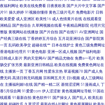
夜福利网址
欧美在线免费看
日夜夜欧美
国产大片中文字幕
国产
欧美一线 www国产 欧美揄拍 婷婷成人伊人网 91福利视频网址 A片网站入口
片91
操久婷婷
91视频你懂得
黄色三级片毛片
免费电影片
日韩
欧美爱爱
成人亚洲区
欧美性16
成人色情黄片在线
在线观看亚
日本天堂一区 97v传媒 人人操爱爱 www色色综 欧美色图片 四虎人妻影院 亚
洲精品
国产热综合
久草网视频在线看
午夜精品网影院
伦理片完
整版
黄视网站在线播放
国产片自拍
国产在线91
AV亚洲网址
国
洲国产黄色精品 成人毛片网站 国产精品掏空网 国产后入自慰大片 九一传媒
产经典三级在线
丁香婷婷五月综合
五月花亚洲综合
国产影院第
在线看 青青热久 www性爱AV 日韩论理视频 97超碰福利网 韩国AV五码高清
一页
乱码欧美孕交
超碰在线艹
日本在线护士
黄色三级免费网址
香港电影伦理片
91黄色电影
亚洲一区成人视频
国产福利电影
日本足交视频 久草资源在线 成人毛片网址 欧美操逼熟妇 超碰在线五月 久久
日韩成人影片
男的天堂网AV
国产精品尤物在
免费a一毛片
欧美
肠交扩张另类
最新亚洲日韩精品
欧美在线视频
免费黄色网址在
艹网 青青影院学生妹 www99蜜臀 亚洲情侣自拍91 国产少妇自慰高潮
线
主播第一页
丁香五月网
性爱东京热
草逼视频78
国产成人免
费无码
高清日韩无码视频
宗和网五月天
日b视频
成人三级网站
在
主播福利姬h在线
国产精一精二区
基情涩涩网
51漫画成人
丁
香5月综合网
91爱爱com
伊人涩涩射
黄色视频网址导航
91国在
线观看
91最新自拍
黄色软件91
国产操女人
国产乱人
欧美乱欲
视频
超碰吃瓜
久草涩涩
最新在线A片网址
黄色视屏网站
欧美午