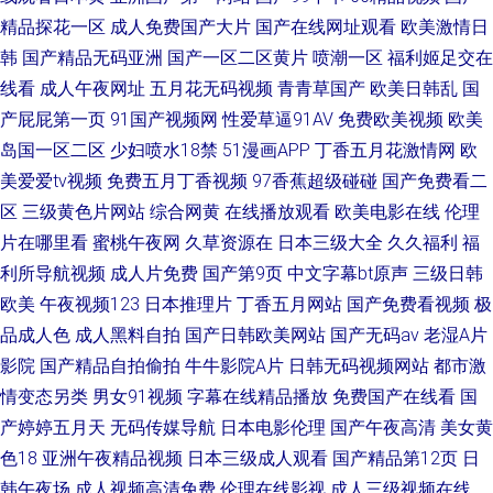
精品探花一区
成人免费国产大片
国产在线网址观看
欧美激情日
韩
国产精品无码亚洲
国产一区二区黄片
喷潮一区
福利姬足交在
线看
成人午夜网址
五月花无码视频
青青草国产
欧美日韩乱
国
产屁屁第一页
91国产视频网
性爱草逼91AV
免费欧美视频
欧美
岛国一区二区
少妇喷水18禁
51漫画APP
丁香五月花激情网
欧
美爱爱tv视频
免费五月丁香视频
97香蕉超级碰碰
国产免费看二
区
三级黄色片网站
综合网黄
在线播放观看
欧美电影在线
伦理
片在哪里看
蜜桃午夜网
久草资源在
日本三级大全
久久福利
福
利所导航视频
成人片免费
国产第9页
中文字幕bt原声
三级日韩
欧美
午夜视频123
日本推理片
丁香五月网站
国产免费看视频
极
品成人色
成人黑料自拍
国产日韩欧美网站
国产无码av
老湿A片
影院
国产精品自拍偷拍
牛牛影院A片
日韩无码视频网站
都市激
情变态另类
男女91视频
字幕在线精品播放
免费国产在线看
国
产婷婷五月天
无码传媒导航
日本电影伦理
国产午夜高清
美女黄
色18
亚洲午夜精品视频
日本三级成人观看
国产精品第12页
日
韩午夜场
成人视频高清免费
伦理在线影视
成人三级视频在线