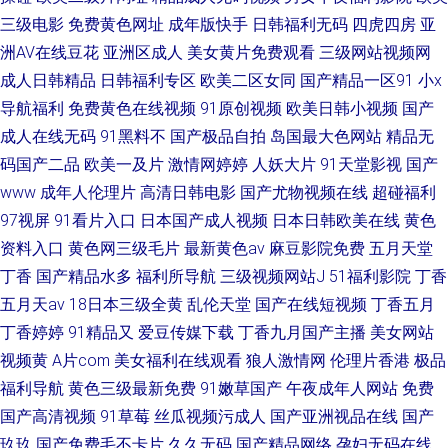
三级电影
免费黄色网址
成年版快手
日韩福利无码
四虎四房
亚
洲AV在线豆花
亚洲区成人
美女黄片免费观看
三级网站视频网
成人日韩精品
日韩福利专区
欧美二区女同
国产精品一区91
小x
导航福利
免费黄色在线视频
91原创视频
欧美日韩小视频
国产
成人在线无码
91黑料不
国产极品自拍
岛国最大色网站
精品无
码国产二品
欧美一及片
激情网婷婷
人妖大片
91天堂影视
国产
www
成年人伦理片
高清日韩电影
国产尤物视频在线
超碰福利
97视屏
91看片入口
日本国产成人视频
日本日韩欧美在线
黄色
资料入口
黄色网三级毛片
最新黄色av
麻豆影院免费
五月天堂
丁香
国产精品水多
福利所导航
三级视频网站J
51福利影院
丁香
五月天av
18日本三级全黄
乱伦天堂
国产在线短视频
丁香五月
丁香婷婷
91精品又
爱豆传媒下载
丁香九月国产主播
美女网站
视频黄
A片com
美女福利在线观看
狼人激情网
伦理片香港
极品
福利导航
黄色三级最新免费
91嫩草国产
午夜成年人网站
免费
国产高清视频
91草莓
丝瓜视频污成人
国产亚洲视品在线
国产
玖玖
国产免费毛不卡片
久久无码
国产精品网络
孕妇无码在线