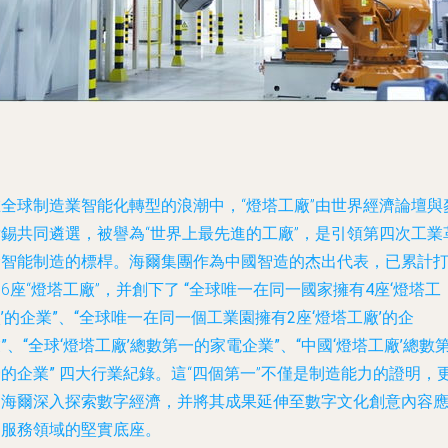
在全球制造業智能化轉型的浪潮中，“燈塔工廠”由世界經濟論壇與
肯錫共同遴選，被譽為“世界上最先進的工廠”，是引領第四次工業
命智能制造的標桿。海爾集團作為中國智造的杰出代表，已累計
6座“燈塔工廠”，并創下了
“全球唯一在同一國家擁有4座‘燈塔工
’的企業”、“全球唯一在同一個工業園擁有2座‘燈塔工廠’的企
”、“全球‘燈塔工廠’總數第一的家電企業”、“中國‘燈塔工廠’總數
的企業”
四大行業紀錄。這“四個第一”不僅是制造能力的證明，
是海爾深入探索數字經濟，并將其成果延伸至數字文化創意內容
用服務領域的堅實底座。