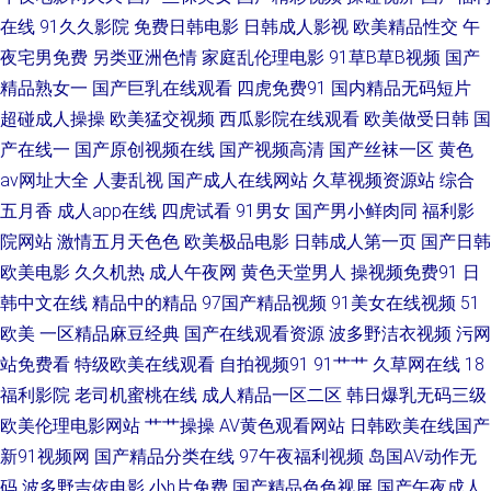
在线
91久久影院
免费日韩电影
日韩成人影视
欧美精品性交
午
线 日本高清乱 伊人久久国产精品 日韩乱轮网站 wwwqv美女 午夜剧场av 影
夜宅男免费
另类亚洲色情
家庭乱伦理电影
91草B草B视频
国产
精品熟女一
国产巨乳在线观看
四虎免费91
国内精品无码短片
音先锋青青草 无码人妻熟妇av 日本色狼人 蜜桃91无需下载 福利AV片 97搞
超碰成人操操
欧美猛交视频
西瓜影院在线观看
欧美做受日韩
国
成人 人人爱人人操 成人含羞草视频 欧美成人A 男人资源色123 韩国福利社
产在线一
国产原创视频在线
国产视频高清
国产丝袜一区
黄色
av网址大全
人妻乱视
国产成人在线网站
久草视频资源站
综合
亚洲国三视频 91色狼 亚洲影院午夜AV 国产视频91 天天操国产精品 91日比
五月香
成人app在线
四虎试看
91男女
国产男小鲜肉同
福利影
院网站
激情五月天色色
欧美极品电影
日韩成人第一页
国产日韩
www91熟女 AB内射日韩无码 91少妇喷水视频 性爱AV性爱网 天天肏屄视频
欧美电影
久久机热
成人午夜网
黄色天堂男人
操视频免费91
日
韩中文在线
精品中的精品
97国产精品视频
91美女在线视频
51
久久AV香蕉 wwww免费日本 草比视频线观看 www青草 91在现免费网站 亚
欧美
一区精品麻豆经典
国产在线观看资源
波多野洁衣视频
污网
洲黄色中文网址 日本久久爱 另类性爱影院 激情四射熟女丝袜 无码视频福利
站免费看
特级欧美在线观看
自拍视频91
91艹艹
久草网在线
18
福利影院
老司机蜜桃在线
成人精品一区二区
韩日爆乳无码三级
区 菠萝AV在线电影 久久无码午夜 国产精品v www97亚洲 欧美爱碰 欧美破处
欧美伦理电影网站
艹艹操操
AV黄色观看网站
日韩欧美在线国产
新91视频网
国产精品分类在线
97午夜福利视频
岛国AV动作无
91 九一韩剧网 午夜精品少妇 一区二区国产视频 亚洲色情一二区 午夜影视91
码
波多野吉依电影
小h片免费
国产精品色色视屏
国产午夜成人