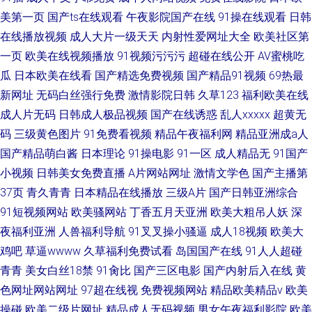
美第一页
国产ts在线观看
午夜影院国产在线
91操在线观看
日韩
在线播放视频
成人大片一级天天
内射性爱网址大全
欧美社区第
一页
欧美在线视频播放
91视频污污污
超碰在线公开
AV蜜桃吃
瓜
日本欧美在线看
国产精选免费视频
国产精品91视频
69热最
新网址
无码白丝强行免费
激情影院日韩
久草123
福利欧美在线
成人片无码
日韩成人极品视频
国产在线诱惑
乱人xxxxx
超黄无
码
三级黄色图片
91免费看视频
精品午夜福利网
精品亚洲成a人
国产精品萌白酱
日本理论
91操电影
91一区
成人精品无
91国产
小视频
日韩美女免费直播
A片网站网址
激情文学色
国产主播第
37页
青久青青
日本精品在线播放
三级A片
国产日韩亚洲综合
91短视频网站
欧美骚网站
丁香五月天亚洲
欧美大粗吊人妖
深
夜福利亚洲
人兽福利导航
91叉叉操小骚逼
成人18视频
欧美大
鸡吧
草逼wwww
久草福利免费试看
岛国国产在线
91人人超碰
青青
美女白丝18禁
91肏比
国产三区电影
国产内射后入在线
黄
色网址网站网址
97超在线视
免费视频网站
精品欧美精品v
欧美
操碰
欧美二级片网址
精品成人无码视频
男女午夜福利影院
欧美