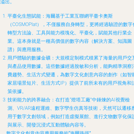
務溢出。
平臺化生態賦能
：海爾基于工業互聯網平臺卡奧斯
（COSMOPlat），不僅服務自身轉型，更將經過驗證的數字
轉型方法論、工具與能力模塊化、平臺化，賦能其他行業企
業。這本身就是一種高價值的數字內容（解決方案、知識圖
譜）與應用服務。
用戶體驗的數據金礦
：大規模定制模式積累了海量的用戶交
與產品使用數據。這些數據經過脫敏和分析，能夠精準洞察
費趨勢、生活方式變遷，為數字文化創意內容的創作（如智
家居場景短片、生活方式IP）提供了前所未有的用戶視角和
策依據。
技術能力的跨界融合
：在打造“燈塔工廠”中錘煉的AI視覺檢
測、VR/AR遠程運維、數字孿生仿真等技術，天然可以遷移
用于數字文創領域，例如打造虛擬展館、進行文物數字化保
與展示、開發沉浸式互動體驗內容等。
、 數字文化創意內容應用服務的“海爾路徑”