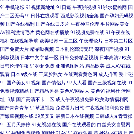
91手机论坛
91视频新地址
91日逼
午夜啪视频
91啪水蜜桃网
国
产二区无码
91日韩在线观看
西瓜影院视频全集
国产孕妇无码视
频
国产在线福利
国产在线日皮片
午夜神马伦理
毛片网站美女
AV福利激情毛片
黄色网在线播放
91视频免费在线
91午夜在线
福利在线视频导航
欧美喷潮一区二区
午夜理论片
日本第二片区
国产免费大片
精品呦视频
日本乱伦高清无码
深夜国产视频
91
刺激视频
日本中文字幕一区
日韩免费精品视频
日本高清v
欧美
日韩伦理午夜
91碰超免费
亚洲色图网站
精品欧美
成人AV在线
观看
日本a级在线
干露脸熟女
在线观看黄色网
成人抖音
爰上碰
91
国产美女91视频
国产情侣片
97人人看
国产三级视频在线
91
免费视频精品
国产精品另类
黄色AV网站人
黄色91福利社
污网
址18禁
国产高清不卡二区
成人午夜视频免费
欧美激情福利网
国产青青青草
91草逼视频
免费看片日韩
午夜视频福利免费
国
产嫩草视频在线
69叉叉叉
最新日本在线视频
日韩成人a
青青操
91
五月天婷婷
91短视频在线
国产在线观看的
白丝美女自慰网
站
91福利免费视频
加勒比91AV
91在线观看
黄网站av在线
国产