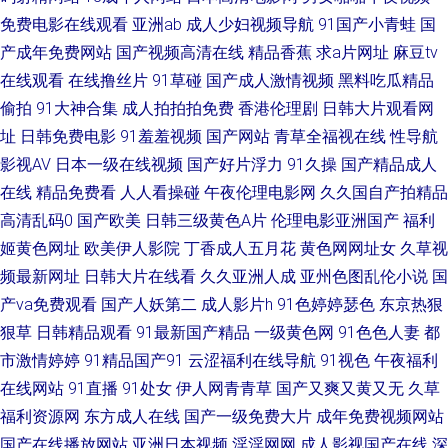
免费电影在线观看
亚洲ab
成人少妇视频导航
91国产小青蛙
国
在线 含羞草91 精品福利激情网 日韩三级片免费看 俺去啦俺去操 久久国产久
产成年免费网站
国产视频高清在线
精品香蕉
求a片网址
麻豆tv
在线观看
在线撸丝片
91草碰
国产成人激情视频
黑料吃瓜精品
久 九一久久 91视频站 午夜香蕉成人网站 91在线网址 午夜福利视频导航 国
偷拍
91大神合集
成人拍拍拍免费
香港伦理剧
日韩大片观看网
产四区自拍 欧美sese 超碰综合久久 日屄图片 91精品国产白丝 黄色污版 黄色
址
日韩免费电影
91羞羞视频
国产网站
青草全福视在线
性导航
影视AV
日本一级在线视频
国产好片浮力
91久操
国产精品成人
超鹏 大香蕉伊人五月 狼友在线免费 熟妇视频91 午夜福利剧场 日本色直播
在线
精品免费看
人人看操碰
午夜伦理电影网
久久国自产拍精品
高清乱码0
国产欧美
日韩三级黄色A片
伦理电影亚洲国产
福利
91网站看片 另类专区色情 性爱AV 精品成人 日本三级毛 日韩欧美八 AV三级
姬黄色网址
欧美伊人影院
丁香成人五月花
黄色网网址女
久草视
频最新网址
日韩大片在线看
久久亚洲人成
亚州色图乱伦小说
国
片网址 国产精品国产自产 久草热久草com 超碰超超超在线 91视频夫妻 性爱
产va免费观看
国产人妖第二
成人影片h
91色婷婷瑟色
东京热狠
狠草
日韩精品观看
91最新国产精品
一级黄色网
91色色人妻
都
网日韩av 欧美性爱变态 ts做爱 婷婷五月天第五页 91国产专区 www欧美V 天
市激情婷婷
91精品国产91
云涩福利在线导航
91视色
午夜福利
美91极品 国产性爱区一区 含羞草网站AV 深夜福利av 91巨炮视频在线 久久
在线网站
91直播
91处女
伊人网青青草
国产又爽又黄又无
久草
福利资源网
东方成人在线
国产一级免费大片
成年免费视频网站
精品在这里 91国自在线播放 国产少妇自慰高潮 五月花AV在线 国产自产91
国产在线播放网站
亚洲日本视频
淫淫网网
成人影视国产在线
深