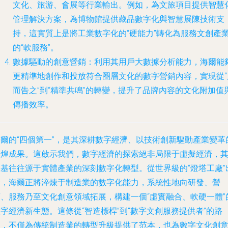
文化、旅游、會展等行業輸出。例如，為文旅項目提供智慧
管理解決方案，為博物館提供藏品數字化與智慧展陳技術支
持，這實質上是將工業數字化的“硬能力”轉化為服務文創產
的“軟服務”。
數據驅動的創意營銷
：利用其用戶大數據分析能力，海爾能
更精準地創作和投放符合圈層文化的數字營銷內容，實現從“
而告之”到“精準共鳴”的轉變，提升了品牌內容的文化附加值
傳播效率。
海爾的“四個第一”，是其深耕數字經濟、以技術創新驅動產業變革
輝煌成果。這啟示我們，數字經濟的探索絕非局限于虛擬經濟，
根基往往源于實體產業的深刻數字化轉型。從世界級的“燈塔工廠”
發，海爾正將淬煉于制造業的數字化能力，系統性地向研發、營
銷、服務乃至文化創意領域拓展，構建一個“虛實融合、軟硬一體”
字經濟新生態。這條從“智造標桿”到“數字文創服務提供者”的路
徑，不僅為傳統制造業的轉型升級提供了范本，也為數字文化創