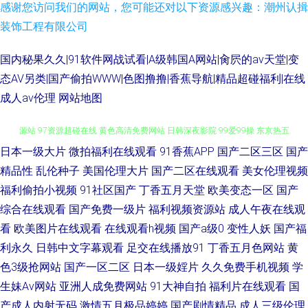
感谢您访问我们的网站，您可能还对以下资源感兴趣：潮州认揖
装饰工程有限公司
国内秘果久久|91软件网战试看|A级韩国A网站|肏屄的av天堂|变
态AV另类|国产偷拍WWW|色图撸撸|香蕉导航|精品超碰福利|在线
成人av伦理
网站地图
日本一级大片
微拍福利在线观看
91香蕉APP
国产二区三区
国产
蜜桃视频在现观看 91在线视频资源 91视频最新地址 国模100p 超碰在线资
精品性
乱伦种子
美国伦理大片
国产二区在线观看
美女伦理视频
源站 97资源超碰在线 黄色高清免费网站 日韩深夜影院 99爱99操 东京热五
福利偷拍小视频
91社区国产
丁香五月天堂
欧美变态一区
国产
综合在线观看
国产免费一级片
福利视频资源站
成人午夜在线观
月天婷婷 九一传媒作品 91探花app 午夜久久电影 青青草原99 A片成人资源
看
欧美图片在线观看
在线观看h视频
国产a级0
变性人妖
国产福
利永久
日韩中文字幕观看
足交在线播放91
丁香五月色网站
黄
青青操国产 www狠狠撸 欧美性vahd 午夜影院色 日韩狼友网 美女被草网站
色3级抢网站
国产一区二区
日本一级婬片
久久免费手机视频
学
生妹Av网站
亚洲人成免费网站
91大神自拍
福利片在线观看
国
激情乱伦视频 欧美东方夜午一区 91狼人社 黄色91色情 国产乱轮视频 豆花视
产成人内射无码
激情五月极品婷婷
国产剧情精品
成人三级伦理