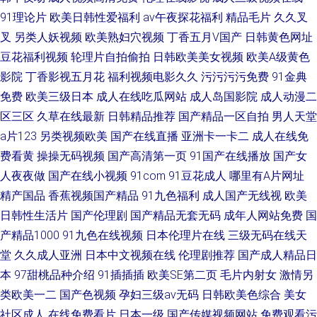
91理论片
欧美日韩性爱福利
av午夜探花福利
精品毛片
久久叉
叉
另类人妖视频
欧美熟妇穴视频
丁香五月V国产
日韩黄色网址
豆花福利视频
轮理片自拍偷拍
日韩欧美美女视频
欧美A级黄色
影院
丁香影视五月花
福利视频电影久久
污污污污免费
91金典
免费
欧美三级日本
成人在线吃瓜网站
成人岛国影院
成人动漫二
区三区
久草在线最新
日韩精品推荐
国产精品一区自拍
男人天堂
a片123
另类视频欧美
国产在线直播
亚洲卡一卡二
成人在线免
费看黄
操操无码视频
国产高清第一页
91国产在线播放
国产女
人夜夜做
国产在线小视频
91com
91豆花成人
哪里有A片网址
精产国品
香蕉视频国产精品
91九色福利
成人国产无线视
欧美
日韩性生活片
国产伦理剧
国产精品无套无码
成年人网站免费
国
产精品1000
91九色在线视频
日本伦理片在线
三级无码在线天
堂
久久成人亚洲
日本中文视频在线
伦理剧推荐
国产成人精品日
本
97甜桃品种介绍
91插插插
欧美SE第二页
毛片内射女
激情另
类欧美一二
国产色视频
孕妇三级av无码
日韩欧美色综合
美女
社区成人
在线免费看片
日本一级
国产传媒视频网站
免费观看污