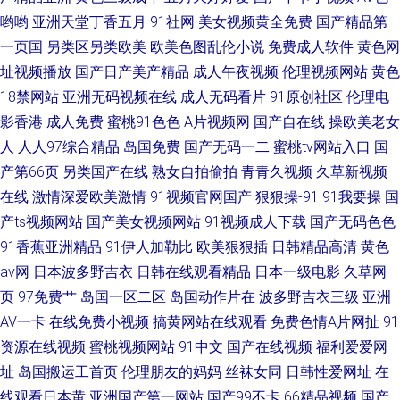
哟哟
亚洲天堂丁香五月
91社网
美女视频黄全免费
国产精品第
一页国
另类区另类欧美
欧美色图乱伦小说
免费成人软件
黄色网
址视频播放
国产日产美产精品
成人午夜视频
伦理视频网站
黄色
18禁网站
亚洲无码视频在线
成人无码看片
91原创社区
伦理电
影香港
成人免费
蜜桃91色色
A片视频网
国产自在线
操欧美老女
人
人人97综合精品
岛国免费
国产无码一二
蜜桃tv网站入口
国
产第66页
另类国产在线
熟女自拍偷拍
青青久视频
久草新视频
在线
激情深爱欧美激情
91视频官网国产
狠狠操-91
91我要操
国
产ts视频网站
国产美女视频网站
91视频成人下载
国产无码色色
91香蕉亚洲精品
91伊人加勒比
欧美狠狠插
日韩精品高清
黄色
av网
日本波多野吉衣
日韩在线观看精品
日本一级电影
久草网
页
97免费艹
岛国一区二区
岛国动作片在
波多野吉衣三级
亚洲
AV一卡
在线免费小视频
搞黄网站在线观看
免费色情A片网扯
91
资源在线视频
蜜桃视频网站
91中文
国产在线视频
福利爱爱网
址
岛国搬运工首页
伦理朋友的妈妈
丝袜女同
日韩性爱网址
在
线观看日本黄
亚洲国产第一网站
国产99不卡
66精品视频
国产