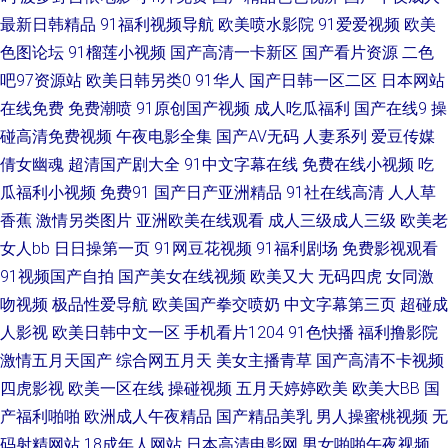
最新日韩精品
91福利视频导航
欧美喷水影院
91爱爱视频
欧美
爱豆传媒69AV 五月丁香成人网 91社区在线播放 蜜桃午夜剧场 97超碰热线
色图论坛
91榴莲小视频
国产高清一卡新区
国产看片资源
二色
吧97资源站
欧美日韩另类0
91华人
国产日韩一区二区
日本网站
东京热色影视 超碰人妻91 欧美∨a在线 日精品久久 超碰人摸 欧美人妖网站
在线免费
免费潮喷
91原创国产视频
成人吃瓜福利
国产在线9
操
51视频入口 操碰熟妇 欧美性爱第1页 大香蕉9999 四虎密臀av蜜桃 超碰从插
碰高清免费视频
午夜电影全集
国产AV无码
人妻系列
爱豆传媒
倩女幽魂
超清国产剧大全
91中文字幕在线
免费在线小视频
吃
狼友自拍疯狂 九九性视频 黑料自慰学生 午夜激情福利啪啪 日韩A片性爱网
瓜福利小视频
免费91
国产日产亚洲精品
91社在线高清
人人草
香蕉
激情另类图片
亚洲欧美在线观看
成人三级成人三级
欧美老
站 伊人大香蕉在线 三级片网站播放 欧洲综合色网 日韩色情无码 大香蕉伊人
女人bb
日日操第一页
91网豆花视频
91福利剧场
免费影视观看
91视频国产自拍
国产美女在线视频
欧美又大
无码四虎
女同激
婷婷 色色综合站 91香蕉在线网站 久久青草国产 极品白丝网站 欧美一二区操
吻视频
极品性爱导航
欧美国产拳交喷奶
中文字幕第三页
超碰成
人影视
欧美日韩中文一区
手机看片1204
91色快播
福利撸影院
日韩激情老湿 国产网络自拍 草莓视频在线播放 老湿机成人av 狼人综合成干
激情五月天国产
综合网五月天
美女主播青草
国产高清不卡视频
网 成人日韩国产 国产区一页精品区 91狼人社 91麻豆萝莉熟女 97资源网站
四虎影视
欧美一区在线
操碰视频
五月天婷婷欧美
欧美大BB
国
产福利啪啪
欧洲成人午夜精品
国产精品美乳
男人操蜜桃视频
无
51在线观看 玖玖艹东京 极品影院 色色五月激情网 另类极品AV 青草视频综合
码射精网站
18成年人网站
日本高清电影网
男女啪啪午夜视频