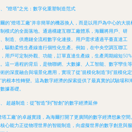
、 “燈塔”之光：數字化重塑制造范式
海爾的“燈塔工廠”并非簡單的機器換人，而是以用戶為中心的大規
定制模式的全面落地。通過構建互聯工廠體系，海爾將用戶、研
發、制造、供應鏈全流程數字化連接。用戶需求通過平臺直達工
廠，驅動柔性生產線進行個性化生產。例如，在中央空調互聯工
廠，用戶可定制外觀、功能，訂單直達生產線，生產周期縮短50%
上。這一過程的背后，是物聯網、大數據、人工智能、數字孿生
術的深度融合與場景化應用，實現了從“規模化制造”到“規模化定
制”的根本性轉變。這為數字經濟的探索提供了最真實的試驗場和
量數據基礎。
、 超越制造：從“智造”到“智創”的數字經濟延伸
“燈塔工廠”的卓越實踐，為海爾打開了更廣闊的數字經濟想象空間
其核心能力正從物理世界的智能制造，向虛擬世界的數字創意與