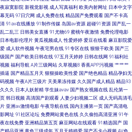
夜寂寞影院
新视觉影视
成人写真福利
欧美内射网址
日本中文字
幕无码
97日穴网
成人免费在线
精品国产免费观看
国产不卡高
清
91av在线播放
91制作传媒
岛国av资源
超碰91资源
国产乱一
乱二乱三
日韩美女直播
91尤物69
蜜桃午夜激情
免费伦理电影
日本电影伦理片
黄瓜视频成人
性爱婷婷
爱豆在线看
麻豆影院爱
爱
成人软件视频
午夜宅男在线
91专区在线
狠狠干欧美
国产三
级国产
国产欧美日韩在线
97五月天婷婷
日韩在线网
91福利社
视频
福利导航
A片三级网站
久草视频8
香蕉APP污视频
艹艹艹
插逼
国产精品五月天
狠狠操欧美性爱
国产绝色精品
精品孕妇无
码视频
午夜A片三级片
天美果冻传媒
久久国产成人精品
精品93
久久久
日本人妖射精
学生妹avav
国产熟女视频在线
乱伦第一
页
韩日视频
高清国产剧观看
人妻少妇视频二区
成人无码高清毛
片
亚洲av激情电影
午夜导航在线
国内主播第一页
国产高清电
影网址
91社区论坛
免费网站黄色在线
久久偷拍高清亚洲
91午
夜在线免费
亚洲精品第五页
麻豆网站在线观看
91精选国产
国
产精品亚洲
黄色三级成年
五月天婷婷爱
国产不卡小视频
AV色