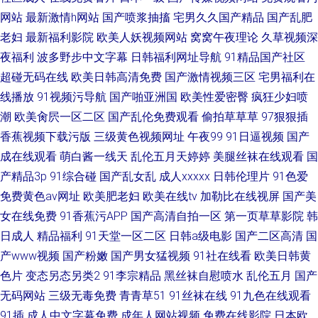
网站
最新激情h网站
国产喷浆抽搐
宅男久久国产精品
国产乱肥
老妇
最新福利影院
欧美人妖视频网站
窝窝午夜理论
久草视频深
夜福利
波多野步中文字幕
日韩福利网址导航
91精品国产社区
超碰无码在线
欧美日韩高清免费
国产激情视频三区
宅男福利在
线播放
91视频污导航
国产啪亚洲国
欧美性爱密臀
疯狂少妇喷
潮
欧美肏屄一区二区
国产乱伦免费观看
偷拍草草草
97狠狠插
香蕉视频下载污版
三级黄色视频网址
午夜99
91日逼视频
国产
成在线观看
萌白酱一线天
乱伦五月天婷婷
美腿丝袜在线观看
国
产精品3p
91综合碰
国产乱女乱
成人xxxxx
日韩伦理片
91色爱
免费黄色av网址
欧美肥老妇
欧美在线tv
加勒比在线视屏
国产美
女在线免费
91香蕉污APP
国产高清自拍一区
第一页草草影院
韩
日成人
精品福利
91天堂一区二区
日韩a级电影
国产二区高清
国
产www视频
国产粉嫩
国产男女猛视频
91社在线看
欧美日韩黄
色片
变态另态另类2
91李宗精品
黑丝袜自慰喷水
乱伦五月
国产
无码网站
三级无毒免费
青青草51
91丝袜在线
91九色在线观看
91插
成人中文字幕免费
成年人网站视频
免费在线影院
日本欧