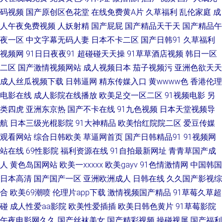
码视频
国产原创区色花堂
在线免费黄A片
久草福利
乱伦家庭
成
精品24区 91露出 东京热女w姦 91茄子看片 欧美一级A片视频 www艹在线观
人午夜免费视频
人妖射精
国产屁屁
国产精品天干天
国产精品午
看 国内成人在线 国产不卡啪啪啪 97超碰免费人妻 久草香蕉 日韩美女性爱
夜一区
中文字幕无码人妻
日本不卡二区
国产日韩91
久草福利
视频网
91日日夜夜91
超碰碰天天操
91草草酒店视频
韩日一区
日本槽逼草莓视频 欧洲传媒AV网 久久爱导航 老湿69 91视频按摩 激情色色
二区
国产激情视频网站
成人视频日本
茄子视频污
亚洲色欲天天
成人丝瓜视频下载
日韩逼网
精东传媒入口
黄wwww色
香港伦理
综合导航 伊人干B 人人撸久久超碰在 97密桃 久久av影院 伪娘AV天堂 91在
电影在线
成人影院在线播放
欧美足交一区二区
91视频电影
另
类四虎
亚洲东京热
国产不卡在线
91九色视频
日本天堂视频导
线入口 亚洲第四页 51福利视频在线 日本韩国不卡 高清无码网站导航 99人人
航
日本三级光棍影院
91大神精品
欧美怡红院院二区
爱豆传媒
观看网站
综合日韩欧美
草逼网首页
国产日韩精品91
91视频网
干人人干 亚洲成人网站在线 天天干天天曰 日本AⅤ网站 久久理论婷婷网 东方
站在线
69性影院
福利资源在线
91自拍最新网址
青青草国产成
四虎色av 成人论坛欧美日韩 91性生活视频 四虎影像 国产a成人 www高清日
人
黄色岛国网站
欧美一xxxxx
欧美gayv
91色情激情网
中国韩国
日本高清
国产国产一区
亚洲欧洲成人
日韩在线
久久国产影视综
韩 人人爱超碰 超碰97在线人妻 午夜直播网址大全 操碰资源97 五月天婷婷网
合
欧美69潮喷
伦理片app下载
激情视频国产精品
91草莓久草超
碰
成人性爱aa影院
欧美性爱插插
欧美日韩色黄片
91草莓影院
站 国产欧美日韩日逼 www色五月 91含羞草福利社 五月花激情站 涩涩av在
午夜电影网久久
国产丝袜美女
国产精彩视频
操碰视屏
国产福利