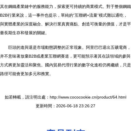
其在鋼鐵產業鏈中的服務能力，探索更可持續的商業模式。對于整個鋼鐵
B2B行業來說，這一事件也提示，單純的“互聯網+流量”模式難以通吃，
與實體產業的深度融合、解決行業真實痛點、創造可衡量的價值，才是平
臺長期生存和發展的關鍵。
巨頭的進與退是市場動態調整的正常現象。阿里巴巴退出五礦電商，
并不意味著放棄B2B或產業互聯網賽道，更可能預示著其在該領域的參與
方式將更加靈活和聚焦。國內貿易代理行業的數字化進程仍將繼續，只是
路徑可能會更加多元和務實。
如若轉載，請注明出處：http://www.cococookie.cn/product/64.html
更新時間：2026-06-18 23:26:27