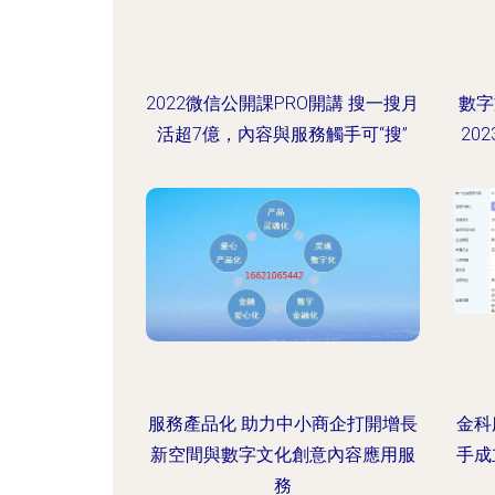
2022微信公開課PRO開講 搜一搜月
數字
活超7億，內容與服務觸手可“搜”
20
服務產品化 助力中小商企打開增長
金科
新空間與數字文化創意內容應用服
手成
務