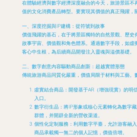
在體驗經濟與數字經濟深度融合的今天，旅游景區不
值的文化消費產品轉型。要實現其價值的真正飛躍，
一、深度挖掘與IP建構：從符號到故事
價值飛躍的基石，在于將景區獨特的自然景觀、歷史
故事宇宙、價值觀和角色體系。通過數字手段，如虛擬現
客心中生根，為后續商品開發注入靈魂與溢價基礎。
二、數字創意內容驅動商品創新：超越實體形態
傳統旅游商品同質化嚴重，價值局限于材料與工藝。
虛實結合商品
：開發基于AR（增強現實）的明
入口。
數字衍生品
：將IP形象或核心元素轉化為數字
群體，并開辟全新的營收渠道。
個性化定制服務
：利用數字平臺，允許游客融入
商品承載獨一無二的個人記憶，價值倍增。