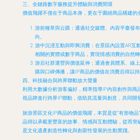
三、全鏈路數字服務提升體驗與消費閉環
價值飛躍不僅在于商品本身，更在于圍繞商品構建的
游前種草與云購
：通過社交媒體、內容平臺發布
向。
游中沉浸互動與即興消費
：在景區內設置AR互
相關的實體或數字商品，實現情感消費的自然轉
游后社群運營與價值延伸
：通過會員體系、線上
購與口碑傳播，讓IP商品的價值在消費后得以
四、科技融合與跨界聯動放大聲量
利用大數據分析游客偏好，精準指導IP內容創作與
視品牌進行跨界IP聯動，借助其流量與創意，共同
旅游景區文化IP商品的價值飛躍，本質是從“有形物品
品得以承載更豐富的故事、情感與互動體驗，從而突
是文化遺產創造性轉化與創新性發展的生動實踐。