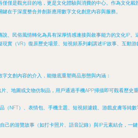
再僅僅是觀光目的地，更是文化體驗與消費的中心。作為文化載體
關鍵在于深度整合并創新應用數字文化創意內容與服務。
傳說、民俗風情轉化為具有深厚情感連接與敘事能力的文化IP。
實（VR）復原歷史場景、短視頻系列劇講述IP故事、互動游戲設
數字文創內容的介入，能徹底重塑商品形態與內涵：
信片、地圖或文物仿制品，用戶通過手機APP掃描即可觀看歷史
藏品（NFT）、表情包、手機主題、短視頻濾鏡、游戲皮膚等純
自己的游覽故事（如打卡照片、語音記錄）與IP元素結合，一鍵