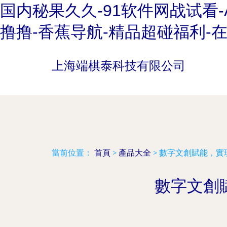
国内秘果久久-91软件网战试看-
撸撸-香蕉导航-精品超碰福利-
上海端棋泰科技有限公司
當前位置：
首頁
>
產品大全
>
數字文創賦能，實
數字文創