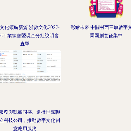
文化領航新篇 浙數文化2022-
彩繪未來 中關村西三旗數字
23Q1業績會暨現金分紅說明會
業園創意征集中
直擊
服務與凱撒同盛、凱撒世嘉聯
立科技公司，推動數字文化創
意應用服務