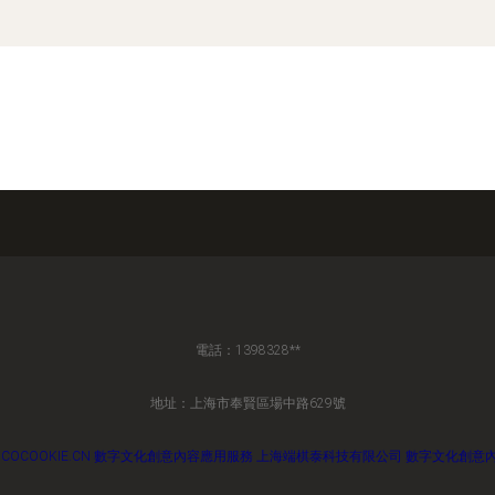
電話：1398328**
地址：上海市奉賢區場中路629號
COCOOKIE.CN
數字文化創意內容應用服務
上海端棋泰科技有限公司
數字文化創意